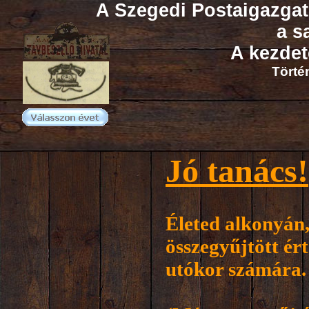
A Szegedi Postaigazga
a s
A kezdete
Törté
Jó tanács!
Életed alkonyán,
összegyűjtött é
utókor számára.