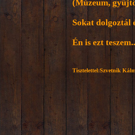
(Múzeum, gyűjtő
Sokat dolgoztál é
Én is ezt teszem..
Tisztelettel:Szvetnik Ká