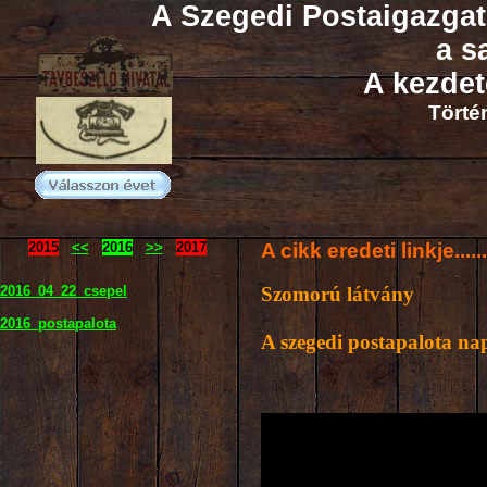
A Szegedi Postaigazga
a s
A kezdete
Törté
2015
<<
2016
>>
2017
A cikk eredeti linkje.....
2016_04_22_csepel
Szomorú látvány
2016_postapalota
A szegedi postapalota na