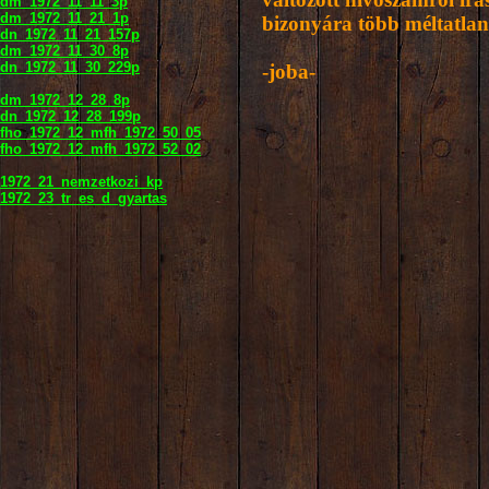
dm_1972_11_11_3p
dm_1972_11_21_1p
bizonyára több méltatla
dn_1972_11_21_157p
dm_1972_11_30_8p
dn_1972_11_30_229p
-joba-
dm_1972_12_28_8p
dn_1972_12_28_199p
fho_1972_12_mfh_1972_50_05
fho_1972_12_mfh_1972_52_02
1972_21_nemzetkozi_kp
1972_23_tr_es_d_gyartas