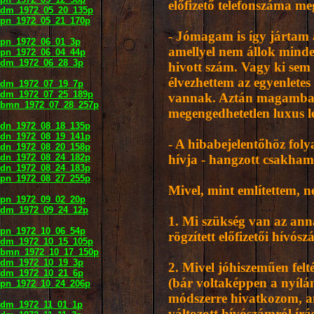
előfizető telefonszáma me
dm_1972_05_20_135p
pn_1972_05_21_170p
- Jómagam is így jártam 
pn_1972_06_01_3p
amellyel nem állok minde
pn_1972_06_04_44p
dm_1972_06_28_3p
hivott szám. Vagy ki sem
élvezhettem az egyenlete
dm_1972_07_19_7p
dm_1972_07_25_189p
vannak. Aztán magamban
bmn_1972_07_28_257p
megengedhetetlen luxus l
dn_1972_08_18_135p
dn_1972_08_19_141p
- A hibabejelentőhöz fol
dn_1972_08_20_158p
dn_1972_08_24_182p
hívja - hangzott csakhama
dn_1972_08_24_183p
pn_1972_08_27_255p
Mivel, mint említettem, n
pn_1972_09_02_20p
dm_1972_09_24_12p
1. Mi szükség van az ann
pn_1972_10_06_54p
rögzített előfizetői hív
dm_1972_10_15_105p
bmn_1972_10_17_150p
dm_1972_10_19_3p
2. Mivel jóhiszeműen felt
dm_1972_10_21_6p
(bár voltaképpen a nyílán
pn_1972_10_24_206p
módszerre hivatkozom, am
dm_1972_11_01_1p
változott hívószámról írás